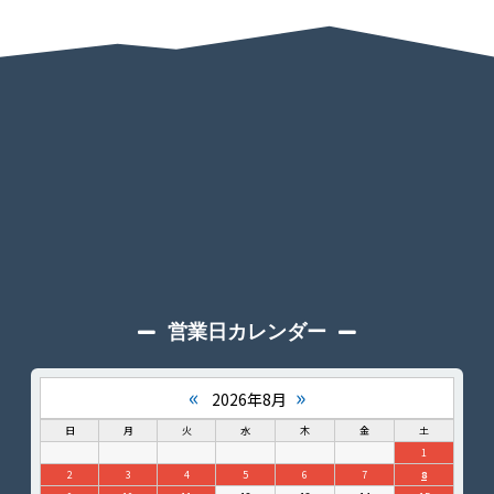
営業日カレンダー
«
»
2026年8月
日
月
火
水
木
金
土
1
2
3
4
5
6
7
8