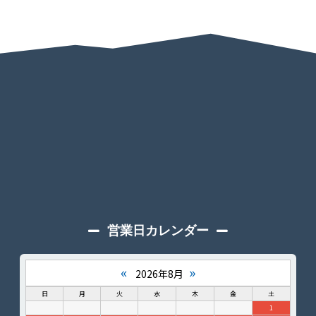
営業日カレンダー
«
»
2026年8月
日
月
火
水
木
金
土
1