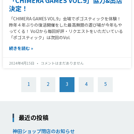
「CHIMERA GAMES VOL.9」協力&出店
決定！
「CHIMERA GAMES VOL.9」会場でポゴスティックを体験！
昨年４年ぶりの復活開催をした最高無類の遊び場が今年もや
ってくる！ Vol2から毎回好評・リクエストをいただいている
「ポゴスティック」は次回のVol.
続きを読む »
2024年4月15日
コメントはまだありません
1
2
3
4
5
最近の投稿
神田ショップ閉店のお知らせ