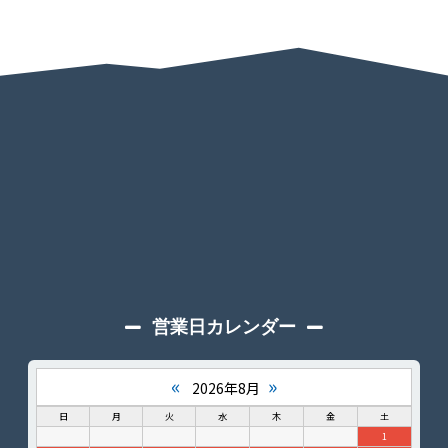
営業日カレンダー
«
»
2026年8月
日
月
火
水
木
金
土
1