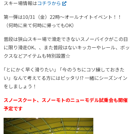
スキー場情報は
コチラから
第一弾は
10/31（金）22時～オールナイトイベント！！
（何時に来て何時に帰ってもOK）
普段は狭山スキー場で滑走できないスノーバイクがこの日
に限り滑走OK、、また普段はないキッカーやレール、ボ
ッ
クスなどアイテムも特別設置☆
｢とにかく早く滑りたい｣ 「今のうちにコソ練しておきた
い」なんて考えてる方にはピッタリ!? 一緒にシーズンイン
をしましょう！
スノースクート、スノーモトのニューモデル試乗会も開催
予定です