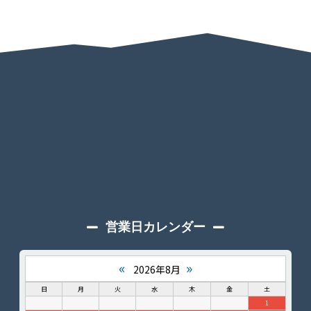
営業日カレンダー
«
»
2026年8月
日
月
火
水
木
金
土
1