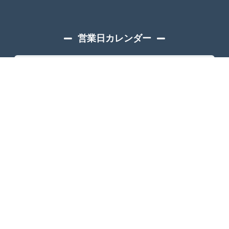
営業日カレンダー
«
»
2026年8月
日
月
火
水
木
金
土
1
2
3
4
5
6
7
8
9
10
11
12
13
14
15
16
17
18
19
20
21
22
23
24
25
26
27
28
29
30
31
定休日
午後営業
午前営業 / 出荷翌営業日
営業 / イベント
休業 / イベント
臨時休業