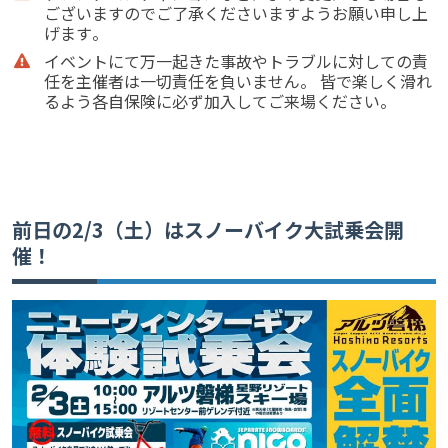
ご
ざいますのでご了承くださいますようお願い申し上
げます
。
イベントにて万一起きた事故やトラブルに対しての責
任を
主催者は一切責任を負いません。 皆で楽しく滑れ
るよう各自保険に必ず加入してご来場くだ
さい。
前日の2/3（土）はスノーバイク大試乗会開
催！