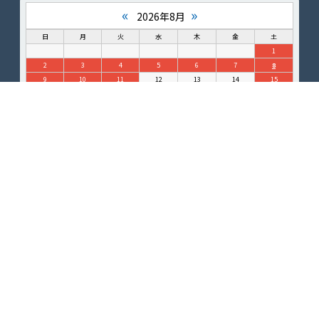
«
»
2026年8月
日
月
火
水
木
金
土
1
2
3
4
5
6
7
8
9
10
11
12
13
14
15
16
17
18
19
20
21
22
23
24
25
26
27
28
29
30
31
定休日
午後営業
午前営業 / 出荷翌営業日
営業 / イベント
休業 / イベント
臨時休業
サービス
ボードチューンナップ