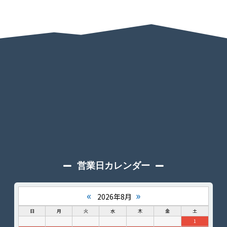
営業日カレンダー
«
»
2026年8月
日
月
火
水
木
金
土
1