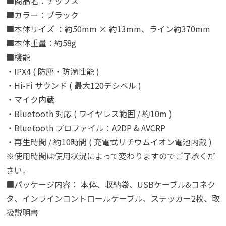
■商品名：チップス
■カラー：ブラック
■本体サイズ ：約50mm × 約13mm、ライン約370mm
■本体重量：約58g
■機能
・IPX4 ( 防塵・防滴性能 )
・Hi-Fi サウンド ( 最大120デシベル )
・マイク内蔵
・Bluetooth 対応 ( ワイヤレス範囲 / 約10m )
・Bluetooth プロファイル：A2DP & AVCRP
・再生時間 / 約10時間 ( 充電式リチウムイオン電池内蔵 )
※使用時間は使用状況によって変わりますのでご了承くだ
さい。
■パッケージ内容： 本体、収納袋、USBケーブル&コネク
タ、インラインコントロールケーブル、ステッカー2枚、取
扱説明書