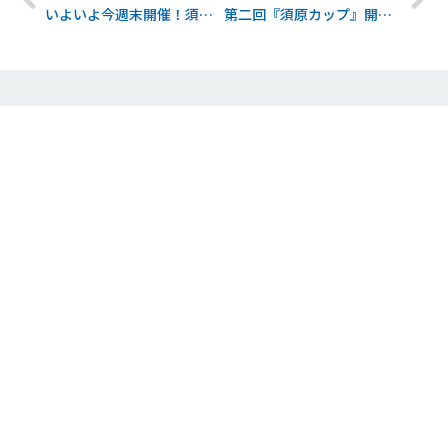
いよいよ今週末開催！須原カップは当日参加申込もOK！！
第二回『須原カップ』開催レポート
最近の投稿
神田ショップ閉店のお知らせ
2026年5月14日
クリアランスセール -2026- を開催
2026年3月13日
【3/8開催】SCOOTER’S SLALOM 2026 情報
2026年2月27日
特別アクティビティ e-スノーバイク 特別体験ツア
ー開催決定
2026年2月9日