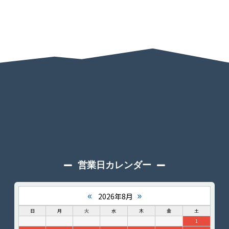
営業日カレンダー
«
»
2026年8月
日
月
火
水
木
金
土
1