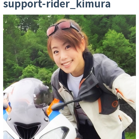
support-rider_kimura