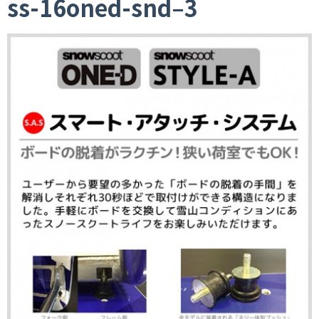
ss-16oned-snd–3