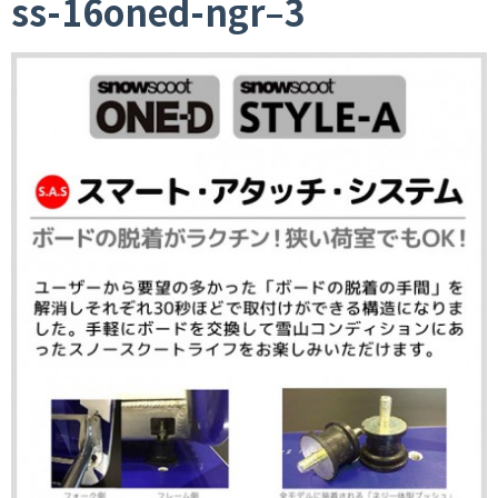
ss-16oned-ngr–3