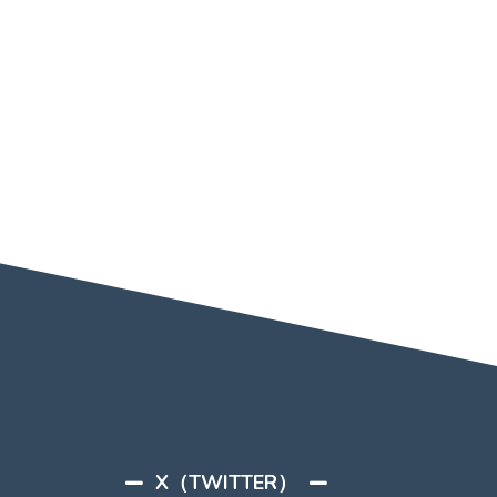
X（TWITTER）