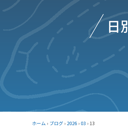
日別
ホーム
›
ブログ
›
2026
›
03
›
13