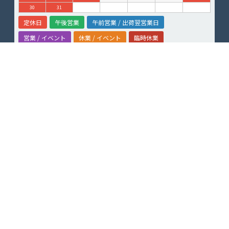
30
31
定休日
午後営業
午前営業 / 出荷翌営業日
営業 / イベント
休業 / イベント
臨時休業
サービス
ボードチューンナップ
スノースクートレンタル
イベント・試乗会
スノーバイクスクール