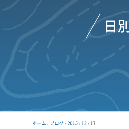
日別
ホーム
›
ブログ
›
2015
›
12
›
17