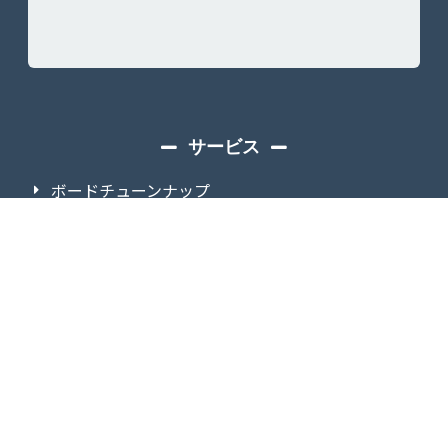
サービス
ボードチューンナップ
スノースクートレンタル
イベント・試乗会
スノーバイクスクール