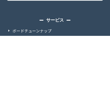
サービス
ボードチューンナップ
スノースクートレンタル
イベント・試乗会
スノーバイクスクール