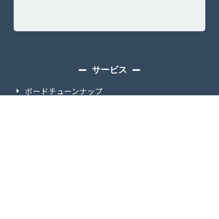
サービス
ボードチューンナップ
スノースクートレンタル
イベント・試乗会
スノーバイクスクール