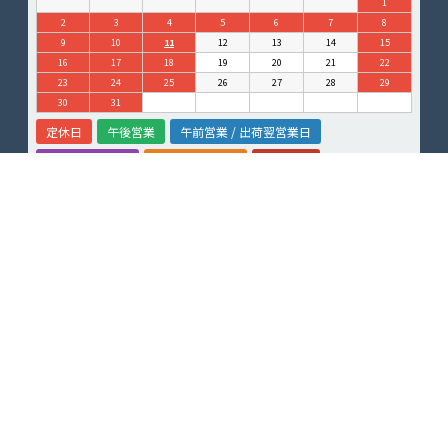
1
2
3
4
5
6
7
8
9
10
11
12
13
14
15
16
17
18
19
20
21
22
23
24
25
26
27
28
29
30
31
定休日
午後営業
午前営業 / 出荷翌営業日
営業 / イベント
休業 / イベント
臨時休業
サービス
ボードチューンナップ
スノースクートレンタル
イベント・試乗会