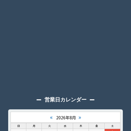
営業日カレンダー
«
»
2026年8月
日
月
火
水
木
金
土