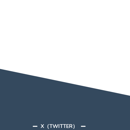
X（TWITTER）