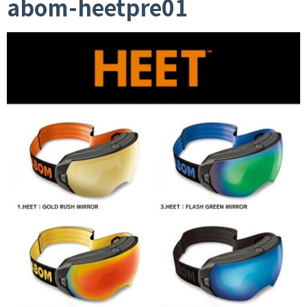
abom-heetpre01