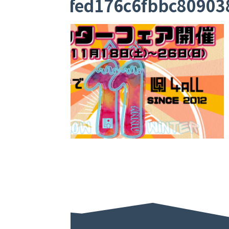
bcc35acfed176c6fbbc80903