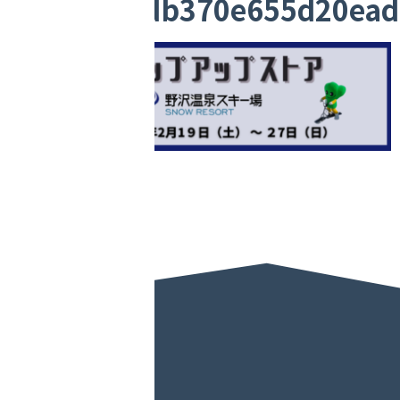
35e50e49db370e655d20ea