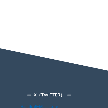
X（TWITTER）
Handle @4ALL_store