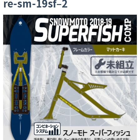
re-sm-19sf–2