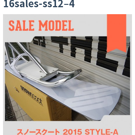
16sales-ss12–4